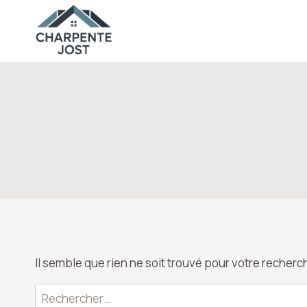
Aller
au
contenu
Il semble que rien ne soit trouvé pour votre recherc
Rechercher :