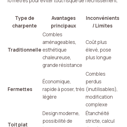
10 mètres pour éviter tout risque de fléchissement.
Type de
Avantages
Inconvénients
charpente
principaux
/ Limites
Combles
aménageables,
Coût plus
Traditionnelle
esthétique
élevé, pose
chaleureuse,
plus longue
grande résistance
Combles
Économique,
perdus
Fermettes
rapide à poser, très
(inutilisables),
légère
modification
complexe
Design moderne,
Étanchéité
possibilité de
stricte, calcul
Toit plat