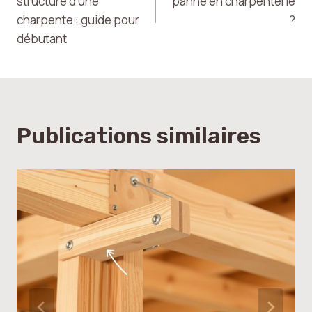
structure d’une
panne en charpenterie
charpente : guide pour
?
l’article
débutant
Publications similaires