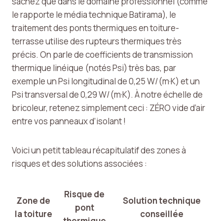
sachez que dans le domaine professionnel (comme
le rapporte le média technique Batirama), le
traitement des ponts thermiques en toiture-
terrasse utilise des rupteurs thermiques très
précis. On parle de coefficients de transmission
thermique linéique (notés Psi) très bas, par
exemple un Psi longitudinal de 0,25 W/(m·K) et un
Psi transversal de 0,29 W/(m·K). À notre échelle de
bricoleur, retenez simplement ceci : ZÉRO vide d’air
entre vos panneaux d’isolant !
Voici un petit tableau récapitulatif des zones à
risques et des solutions associées :
Risque de
Zone de
Solution technique
pont
la toiture
conseillée
thermique