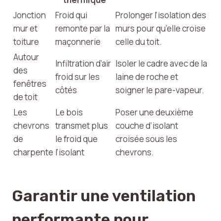
Jonction
Froid qui
Prolonger l’isolation des
mur et
remonte par la
murs pour qu’elle croise
toiture
maçonnerie
celle du toit.
Autour
Infiltration d’air
Isoler le cadre avec de la
des
froid sur les
laine de roche et
fenêtres
côtés
soigner le pare-vapeur.
de toit
Les
Le bois
Poser une deuxième
chevrons
transmet plus
couche d’isolant
de
le froid que
croisée sous les
charpente
l’isolant
chevrons.
Garantir une ventilation
performante pour