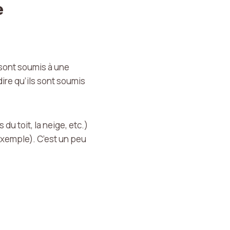
e
s sont soumis à une
-dire qu’ils sont soumis
u toit, la neige, etc.)
 exemple). C’est un peu