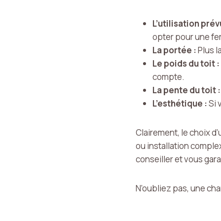
L’utilisation prév
opter pour une fe
La portée :
Plus l
Le poids du toit :
compte.
La pente du toit :
L’esthétique :
Si 
Clairement, le choix d
ou installation complex
conseiller et vous gar
N’oubliez pas, une cha