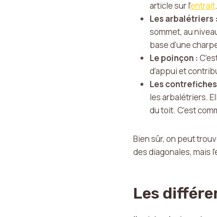
article sur l’
entrait
Les arbalétriers 
sommet, au niveau 
base d’une charpe
Le poinçon :
C’est
d’appui et contribu
Les contrefiches
les arbalétriers. 
du toit. C’est co
Bien sûr, on peut trou
des diagonales, mais l’
Les différ